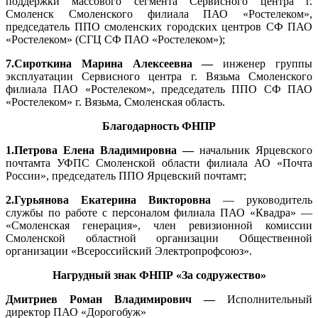
поддержки массового сегмента Сервисного центра г.
Смоленск Смоленского филиала ПАО «Ростелеком»,
председатель ППО смоленских городских центров СФ ПАО
«Ростелеком» (СГЦ СФ ПАО «Ростелеком»);
7.Сироткина Марина Алексеевна —
инженер группы
эксплуатации Сервисного центра г. Вязьма Смоленского
филиала ПАО «Ростелеком», председатель ППО СФ ПАО
«Ростелеком» г. Вязьма, Смоленская область.
Благодарность ФНПР
1.Петрова Елена Владимировна —
начальник Ярцевского
почтамта УФПС Смоленской области филиала АО «Почта
России», председатель ППО Ярцевский почтамт;
2.Гурьянова Екатерина Викторовна
— руководитель
службы по работе с персоналом филиала ПАО «Квадра» —
«Смоленская генерация», член ревизионной комиссии
Смоленской областной организации Общественной
организации «Всероссийский Электропрофсоюз».
Нагрудный знак ФНПР «За содружество»
Дмитриев Роман Владимирович —
Исполнительный
директор ПАО «Дорогобуж»