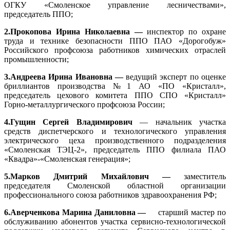
ОГКУ «Смоленское управление лесничествами»,
председатель ППО;
2.Прокопова Ирина Николаевна —
инспектор по охране
труда и технике безопасности ППО ПАО «Дорогобуж»
Российского профсоюза работников химических отраслей
промышленности;
3.Андреева Ирина Ивановна —
ведущий эксперт по оценке
бриллиантов производства №1 АО «ПО «Кристалл»,
председатель цехового комитета ППО СПО «Кристалл»
Горно-металлургического профсоюза России;
4.Гущин Сергей Владимирович
— начальник участка
средств диспетчерского и технологического управления
электрического цеха производственного подразделения
«Смоленская ТЭЦ-2», председатель ППО филиала ПАО
«Квадра»-«Смоленская генерация»;
5.Марков Дмитрий Михайлович —
заместитель
председателя Смоленской областной организации
профессионального союза работников здравоохранения РФ;
6.Аверченкова Марина Даниловна —
старший мастер по
обслуживанию абонентов участка сервисно-технологической