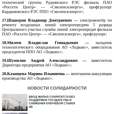
технической группы Руднянского РЭС филиала ПАО
«Россети Центр» — «Смоленскэнерго», профгрупорг
Кардымовского РЭС ППО «Смоленскэнерго»;
17.Шашерин Владимир Дмитриевич —
электромонтёр по
ремонту воздушных линий электропередачи 5 разряда
Центрального участка службы линий электропередач филиала
ПАО «Россети Центр» — «Смоленскэнерго», профгрупорг;
18.Милеев Владислав Геннадьевич —
наладчик
технологического оборудования АО «Ледванс», заместитель
председателя ППО АО «Ледванс»;
19.Шумилин Андрей Александрович —
заместитель
Директора предприятия АО «Ледванс»;
20.Казанцева Марина Ильинична —
монтажник-вакуумщик
производства АО «Ледванс».
НОВОСТИ СОЛИДАРНОСТИ
ВВОД ЖИЛЬЯ СОКРАТИТСЯ БЕЗ
ПОДДЕРЖКИ ГОСУДАРСТВА И
СНИЖЕНИЯ КЛЮЧЕВОЙ СТАВКИ
ЦБ