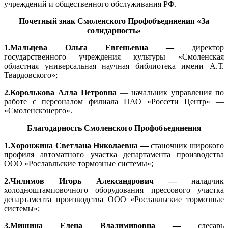
учреждений и общественного обслуживания РФ.
Почетный знак Смоленского Профобъединения «За
солидарность»
1.
Мальцева Ольга Евгеньевна —
директор
государственного учреждения культуры «Смоленская
областная универсальная научная библиотека имени А.Т.
Твардовского»;
2.Королькова Алла Петровна
— начальник управления по
работе с персоналом филиала ПАО «Россети Центр» —
«Смоленскэнерго».
Благодарность Смоленского Профобъединения
1.Хоронжина Светлана Николаевна —
станочник широкого
профиля автоматного участка департамента производства
ООО «Рославльские тормозные системы»;
2.Чилимов Игорь Александрович —
наладчик
холодноштамповочного оборудования прессового участка
департамента производства ООО «Рославльские тормозные
системы»;
3.Мишина Елена Владимировна —
слесарь