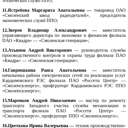
технических служб ППО;
11.Ястребова Маргарита Анатольевна —
товаровед ОАО
«Смоленский завод радиодеталей», председатель
экономических служб ППО;
12.Зверев Владимир Александрович —
заместитель
управляющего директора по экономике и финансам филиала
ПАО «Квадра» — «Смоленская генерация»;
13.Атьянов Андрей Викторович
— руководитель службы
производственного контроля и охраны труда филиала ПАО
«Квадра» — «Смоленская генерация»;
14.Гаврюшкина Раиса Анатольевна —
заместитель
начальника района электрических сетей по реализации услуг
Кардымовского РЭС филиала ПАО «Россети Центр» —
«Смоленскэнерго», профгрупорг Кардымовского РЭС ППО
«Смоленскэнерго»;
15.
Маренков Андрей Николаевич —
мастер по ремонту
транспорта Западного участка службы механизации и
транспорта филиала ПАО «Россети Центр» —
«Смоленскэнерго», профгрупорг ППО «Смоленскэнерго»;
16.Цветкова Ирина Валерьевна —
техник производственно-