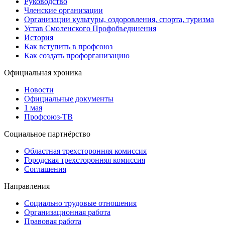
Руководство
Членские организации
Организации культуры, оздоровления, спорта, туризма
Устав Смоленского Профобъединения
История
Как вступить в профсоюз
Как создать профорганизацию
Официальная хроника
Новости
Официальные документы
1 мая
Профсоюз-ТВ
Социальное партнёрство
Областная трехсторонняя комиссия
Городская трехсторонняя комиссия
Соглашения
Направления
Социально трудовые отношения
Организационная работа
Правовая работа