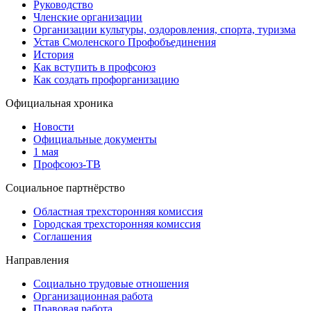
Руководство
Членские организации
Организации культуры, оздоровления, спорта, туризма
Устав Смоленского Профобъединения
История
Как вступить в профсоюз
Как создать профорганизацию
Официальная хроника
Новости
Официальные документы
1 мая
Профсоюз-ТВ
Социальное партнёрство
Областная трехсторонняя комиссия
Городская трехсторонняя комиссия
Соглашения
Направления
Социально трудовые отношения
Организационная работа
Правовая работа