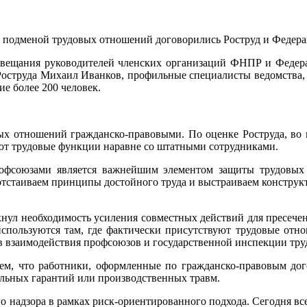
ю и подменой трудовых отношений договорились Роструд и Феде
вещания руководителей членских организаций ФНПР и Федера
Роструда Михаил Иванков, профильные специалисты ведомства,
ие более 200 человек.
ых отношений гражданско-правовыми. По оценке Роструда, во 
ют трудовые функции наравне со штатными сотрудниками.
профсоюзами является важнейшим элементом защиты трудовых
ы отстаиваем принципы достойного труда и выстраиваем констру
кнул необходимость усиления совместных действий для пресече
используются там, где фактически присутствуют трудовые отн
в взаимодействия профсоюзов и государственной инспекции тру
тем, что работники, оформленные по гражданско-правовым дог
альных гарантий или производственных травм.
о надзора в рамках риск-ориентированного подхода. Сегодня все