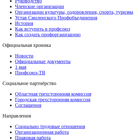
Руководство
Членские организации
Организации культуры, оздоровления, спорта, туризма
Устав Смоленского Профобъединения
История
Как вступить в профсоюз
Как создать профорганизацию
Официальная хроника
Новости
Официальные документы
1 мая
Профсоюз-ТВ
Социальное партнёрство
Областная трехсторонняя комиссия
Городская трехсторонняя комиссия
Соглашения
Направления
Социально трудовые отношения
Организационная работа
Правовая работа