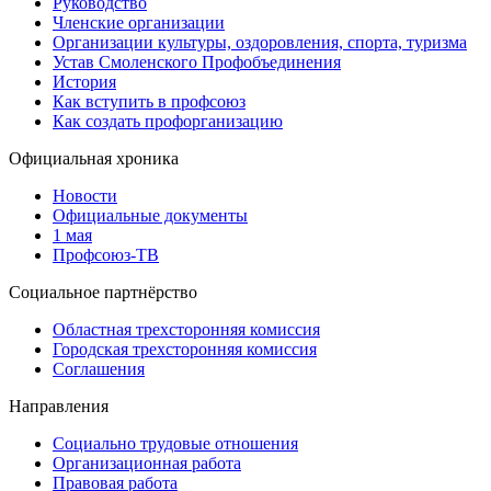
Руководство
Членские организации
Организации культуры, оздоровления, спорта, туризма
Устав Смоленского Профобъединения
История
Как вступить в профсоюз
Как создать профорганизацию
Официальная хроника
Новости
Официальные документы
1 мая
Профсоюз-ТВ
Социальное партнёрство
Областная трехсторонняя комиссия
Городская трехсторонняя комиссия
Соглашения
Направления
Социально трудовые отношения
Организационная работа
Правовая работа