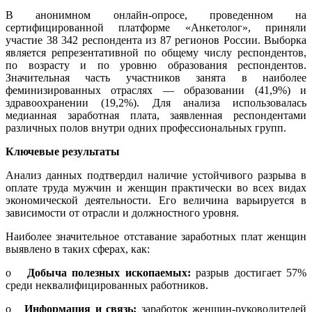
В анонимном онлайн-опросе, проведенном на
сертифицированной платформе «Анкетолог», приняли
участие 38 342 респондента из 87 регионов России. Выборка
является репрезентативной по общему числу респондентов,
по возрасту и по уровню образования респондентов.
Значительная часть участников занята в наиболее
феминизированных отраслях — образовании (41,9%) и
здравоохранении (19,2%). Для анализа использовалась
медианная заработная плата, заявленная респондентами
различных полов внутри одних профессиональных групп.
Ключевые результаты
Анализ данных подтвердил наличие устойчивого разрыва в
оплате труда мужчин и женщин практически во всех видах
экономической деятельности. Его величина варьируется в
зависимости от отрасли и должностного уровня.
Наиболее значительное отставание заработных плат женщин
выявлено в таких сферах, как:
o
Добыча полезных ископаемых
:
разрыв достигает 57%
среди неквалифицированных работников.
o
Информация и связь
:
заработок женщин-руководителей