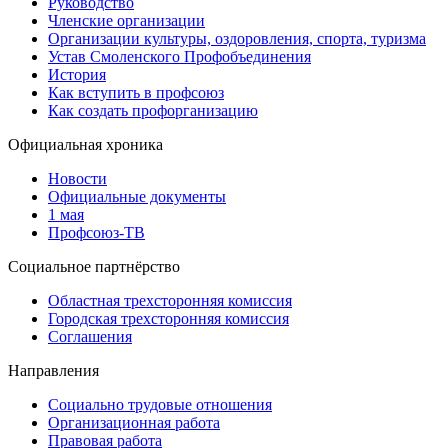
Руководство
Членские организации
Организации культуры, оздоровления, спорта, туризма
Устав Смоленского Профобъединения
История
Как вступить в профсоюз
Как создать профорганизацию
Официальная хроника
Новости
Официальные документы
1 мая
Профсоюз-ТВ
Социальное партнёрство
Областная трехсторонняя комиссия
Городская трехсторонняя комиссия
Соглашения
Направления
Социально трудовые отношения
Организационная работа
Правовая работа