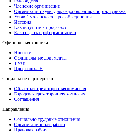
Руководство
Членские организации
Организации культуры, оздоровления, спорта, туризма
Устав Смоленского Профобъединения
История
Как вступить в профсоюз
Как создать профорганизацию
Официальная хроника
Новости
Официальные документы
1 мая
Профсоюз-ТВ
Социальное партнёрство
Областная трехсторонняя комиссия
Городская трехсторонняя комиссия
Соглашения
Направления
Социально трудовые отношения
Организационная работа
Правовая работа