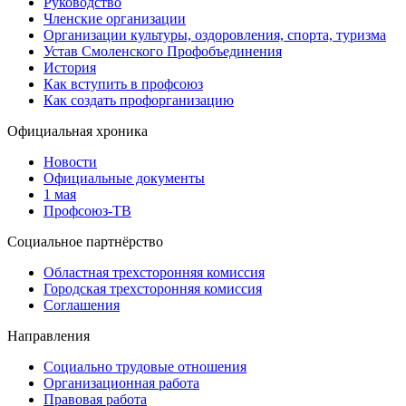
Руководство
Членские организации
Организации культуры, оздоровления, спорта, туризма
Устав Смоленского Профобъединения
История
Как вступить в профсоюз
Как создать профорганизацию
Официальная хроника
Новости
Официальные документы
1 мая
Профсоюз-ТВ
Социальное партнёрство
Областная трехсторонняя комиссия
Городская трехсторонняя комиссия
Соглашения
Направления
Социально трудовые отношения
Организационная работа
Правовая работа