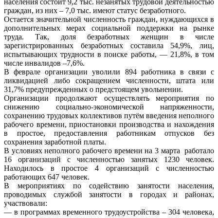
населения состоит 9,2 тыс. незанятых трудовой деятельностью
граждан, из них – 7,0 тыс. имеют статус безработного.
Остается значительной численность граждан, нуждающихся в
дополнительных мерах социальной поддержки на рынке
труда. Так, доля безработных женщин в числе
зарегистрированных безработных составила 54,9%, лиц,
испытывающих трудности в поиске работы, — 21,8%, в том
числе инвалидов –7,6%.
В феврале организации уволили 894 работника в связи с
ликвидацией либо сокращением численности, штата или
31,7% предупрежденных о предстоящем увольнении.
Организации продолжают осуществлять мероприятия по
снижению социально-экономической напряженности,
сохранению трудовых коллективов путём введения неполного
рабочего времени, приостановки производства и нахождения
в простое, предоставления работникам отпусков без
сохранения заработной платы.
В условиях неполного рабочего времени на 3 марта работало
16 организаций с численностью занятых 1230 человек.
Находилось в простое 4 организаций с численностью
работающих 647 человек.
В мероприятиях по содействию занятости населения,
проводимых службой занятости в городах и районах,
участвовали:
— в программах временного трудоустройства – 304 человека,