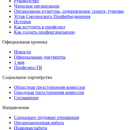
Руководство
Членские организации
Организации культуры, оздоровления, спорта, туризма
Устав Смоленского Профобъединения
История
Как вступить в профсоюз
Как создать профорганизацию
Официальная хроника
Новости
Официальные документы
1 мая
Профсоюз-ТВ
Социальное партнёрство
Областная трехсторонняя комиссия
Городская трехсторонняя комиссия
Соглашения
Направления
Социально трудовые отношения
Организационная работа
Правовая работа