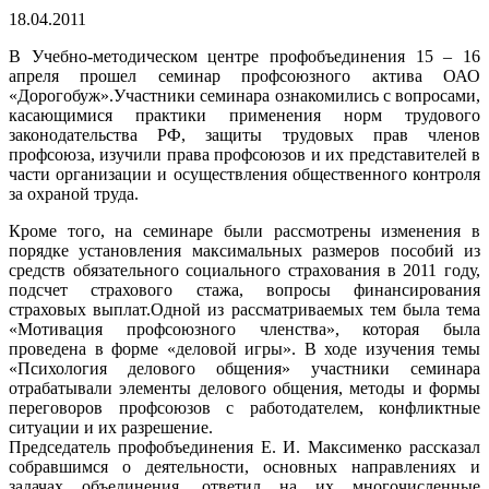
18.04.2011
В Учебно-методическом центре профобъединения 15 – 16
апреля прошел семинар профсоюзного актива ОАО
«Дорогобуж».Участники семинара ознакомились с вопросами,
касающимися практики применения норм трудового
законодательства РФ, защиты трудовых прав членов
профсоюза, изучили права профсоюзов и их представителей в
части организации и осуществления общественного контроля
за охраной труда.
Кроме того, на семинаре были рассмотрены изменения в
порядке установления максимальных размеров пособий из
средств обязательного социального страхования в 2011 году,
подсчет страхового стажа, вопросы финансирования
страховых выплат.Одной из рассматриваемых тем была тема
«Мотивация профсоюзного членства», которая была
проведена в форме «деловой игры». В ходе изучения темы
«Психология делового общения» участники семинара
отрабатывали элементы делового общения, методы и формы
переговоров профсоюзов с работодателем, конфликтные
ситуации и их разрешение.
Председатель профобъединения Е. И. Максименко рассказал
собравшимся о деятельности, основных направлениях и
задачах объединения, ответил на их многочисленные