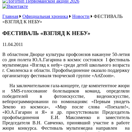
Главная
Официальная хроника
Новости
ФЕСТИВАЛЬ
«ВЗГЛЯД К НЕБУ»
ФЕСТИВАЛЬ «ВЗГЛЯД К НЕБУ»
11.04.2011
В областном Дворце культуры профсоюзов накануне 50-летия
со дня полета Ю.А.Гагарина в космос состоялся I фестиваль
мультимедиа «Взгляд к небу» среди детей школьного возраста
г. Смоленска и области. Профобъединение оказало поддержку
организатору фестиваля творческой группе «ArtZoom».
На заключительном гала-концерте, где компетентное жюри
и SMS-голосование болельщиков команд, определяли
победителей в фотоискусстве, видеоискусстве,
вебпрограммировании по номинациям: «Первым увидеть
Землю из космоса», «Мир после слова «Поехали!»,
«Ю.А.Гагарин и Я» и др. присутствовали Председатель
профобъединения Е.И. Максименко и заместитель
Председателя В.Н. Савченко, принявший участие в работе
жюри конкурса. Фестиваль мультимедиа направлен на