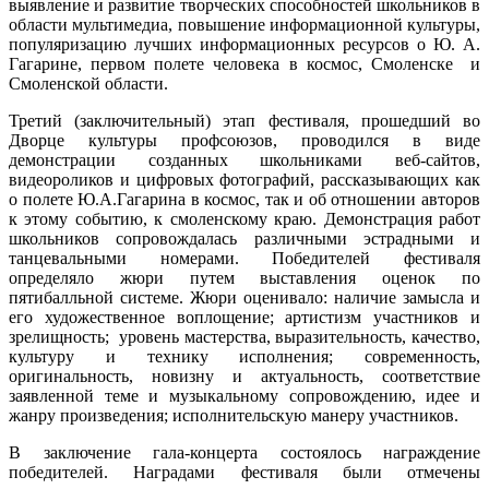
выявление и развитие творческих способностей школьников в
области мультимедиа, повышение информационной культуры,
популяризацию лучших информационных ресурсов о Ю. А.
Гагарине, первом полете человека в космос, Смоленске и
Смоленской области.
Третий (заключительный) этап фестиваля, прошедший во
Дворце культуры профсоюзов, проводился в виде
демонстрации созданных школьниками веб-сайтов,
видеороликов и цифровых фотографий, рассказывающих как
о полете Ю.А.Гагарина в космос, так и об отношении авторов
к этому событию, к смоленскому краю. Демонстрация работ
школьников сопровождалась различными эстрадными и
танцевальными номерами. Победителей фестиваля
определяло жюри путем выставления оценок по
пятибалльной системе. Жюри оценивало: наличие замысла и
его художественное воплощение; артистизм участников и
зрелищность; уровень мастерства, выразительность, качество,
культуру и технику исполнения; современность,
оригинальность, новизну и актуальность, соответствие
заявленной теме и музыкальному сопровождению, идее и
жанру произведения; исполнительскую манеру участников.
В заключение гала-концерта состоялось награждение
победителей. Наградами фестиваля были отмечены