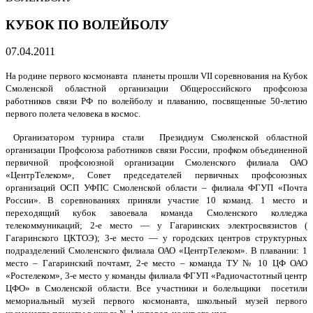
КУБОК ПО ВОЛЕЙБОЛУ
07.04.2011
На родине первого космонавта
планеты прошли
VII
соревнования на Кубок
Смоленской областной организации Общероссийского профсоюза
работников связи РФ по волейболу и плаванию, посвященные 50-летию
первого полета человека в космос.
Организатором турнира стали
Президиум Смоленской областной
организации Профсоюза работников связи России, профком объединенной
первичной профсоюзной организации Смоленского филиала ОАО
«ЦентрТелеком», Совет председателей первичных профсоюзных
организаций ОСП УФПС Смоленской области – филиала ФГУП «Почта
России». В соревнованиях приняли участие 10 команд. 1 место и
переходящий кубок завоевала команда Смоленского колледжа
телекоммуникаций; 2-е место — у Гагаринских электросвязистов (
Гагаринского ЦКТОЭ); 3-е место — у городских центров структурных
подразделений Смоленского филиала ОАО «ЦентрТелеком». В плавании: 1
место – Гагаринский почтамт, 2-е место – команда ТУ № 10 ЦФ ОАО
«Ростелеком», 3-е место у команды филиала ФГУП «Радиочастотный центр
ЦФО» в Смоленской области. Все участники и болельщики
посетили
мемориальный музей первого космонавта, школьный музей первого